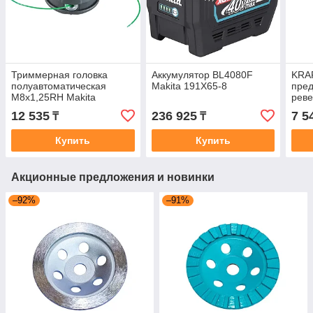
Триммерная головка
Аккумулятор BL4080F
KRAF
полуавтоматическая
Makita 191X65-8
пред
M8x1,25RH Makita
рев
191D92-5
отве
12 535
236 925
7 5
₸
₸
Купить
Купить
Акционные предложения и новинки
–92%
–91%