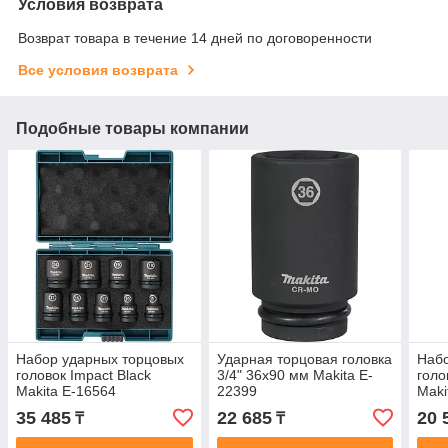
Условия возврата
Возврат товара в течение 14 дней по договоренности
Все условия возврата
Подобные товары компании
Набор ударных торцовых
Ударная торцовая головка
Набо
головок Impact Black
3/4" 36x90 мм Makita E-
голо
Makita E-16564
22399
Maki
35 485
22 685
20 
₸
₸