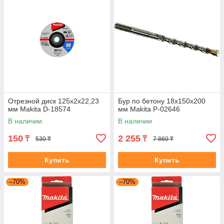
Отрезной диск 125х2х22,23
Бур по бетону 18x150x200
мм Makita D-18574
мм Makita P-02646
В наличии
В наличии
150
2 255
₸
₸
530 ₸
7 860 ₸
Купить
Купить
–70%
–70%