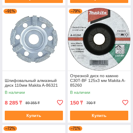
–91%
–79%
Отрезной диск по камню
Шлифовальный алмазный
C30T-BF 125x3 мм Makita A-
диск 110мм Makita A-86321
85260
В наличии
В наличии
8 285
150
₸
₸
89 355 ₸
700 ₸
Купить
Купить
–72%
–71%