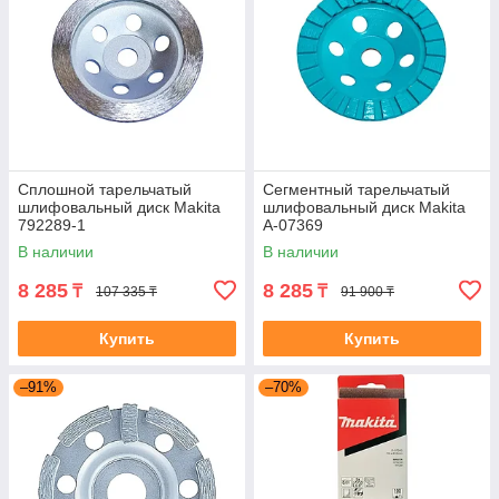
Сплошной тарельчатый
Сегментный тарельчатый
шлифовальный диск Makita
шлифовальный диск Makita
792289-1
A-07369
В наличии
В наличии
8 285
8 285
₸
₸
107 335 ₸
91 900 ₸
Купить
Купить
–91%
–70%