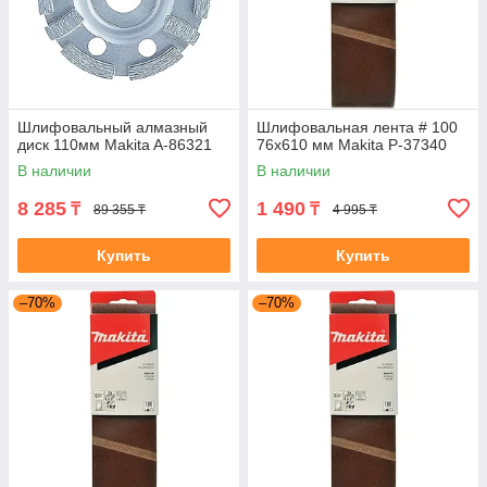
Шлифовальный алмазный
Шлифовальная лента # 100
диск 110мм Makita A-86321
76x610 мм Makita P-37340
В наличии
В наличии
8 285
1 490
₸
₸
89 355 ₸
4 995 ₸
Купить
Купить
–70%
–70%