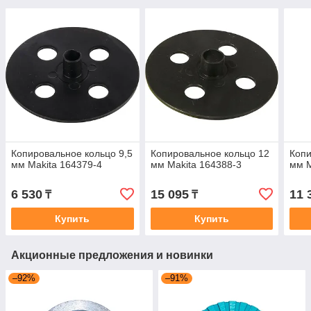
Копировальное кольцо 9,5
Копировальное кольцо 12
Копи
мм Makita 164379-4
мм Makita 164388-3
мм M
6 530
15 095
11 
₸
₸
Купить
Купить
Акционные предложения и новинки
–92%
–91%