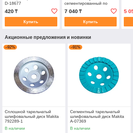
D-18677
сегментированный по
армированному бетону,
420
7 040
5 0
₸
₸
кирпичу, KRAFTOOL
Купить
Купить
Акционные предложения и новинки
–92%
–91%
Сплошной тарельчатый
Сегментный тарельчатый
шлифовальный диск Makita
шлифовальный диск Makita
792289-1
A-07369
В наличии
В наличии