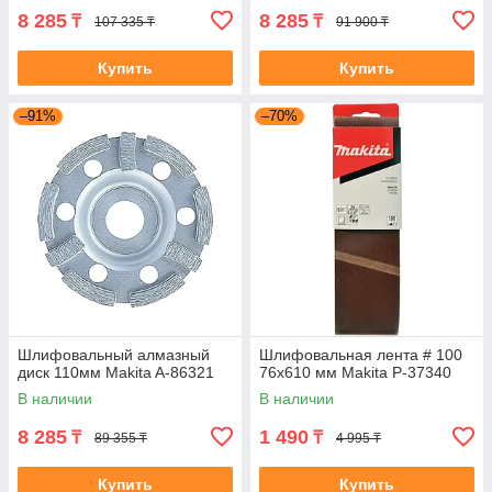
8 285
8 285
₸
₸
107 335 ₸
91 900 ₸
Купить
Купить
–91%
–70%
Шлифовальный алмазный
Шлифовальная лента # 100
диск 110мм Makita A-86321
76x610 мм Makita P-37340
В наличии
В наличии
8 285
1 490
₸
₸
89 355 ₸
4 995 ₸
Купить
Купить