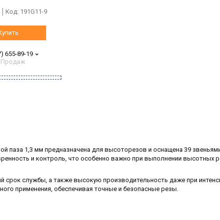
Код:
191G11-9
Купить
7) 655-89-19
 Продаж
иной паза 1,3 мм предназначена для высоторезов и оснащена 39 звеньям
вренность и контроль, что особенно важно при выполнении высотных р
ий срок службы, а также высокую производительность даже при интен
ного применения, обеспечивая точные и безопасные резы.