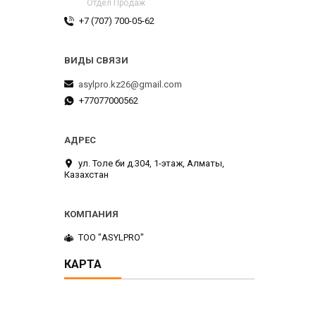
Отдел Продаж
+7 (707) 700-05-62
asylpro.kz26@gmail.com
+77077000562
ул. Толе би д.304, 1-этаж, Алматы,
Казахстан
ТОО "ASYLPRO"
КАРТА