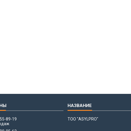
655-89-19
ТОО "ASYLPRO"
одаж