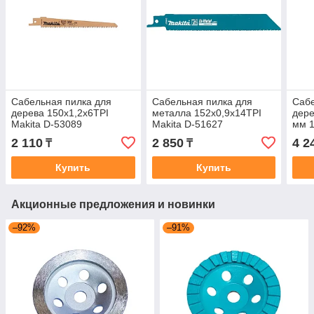
Сабельная пилка для
Сабельная пилка для
Сабе
дерева 150x1,2x6TPI
металла 152x0,9x14TPI
дере
Makita D-53089
Makita D-51627
мм 1
2 110
2 850
4 2
₸
₸
Купить
Купить
Акционные предложения и новинки
–92%
–91%