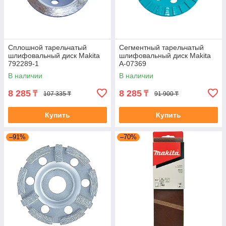
Сплошной тарельчатый
Сегментный тарельчатый
шлифовальный диск Makita
шлифовальный диск Makita
792289-1
A-07369
В наличии
В наличии
8 285
8 285
₸
₸
107 335 ₸
91 900 ₸
Купить
Купить
–91%
–70%