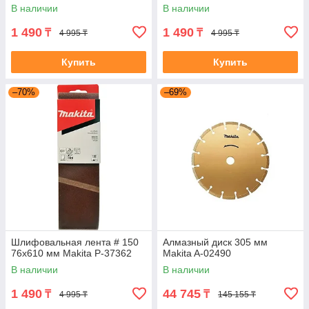
В наличии
В наличии
1 490
1 490
₸
₸
4 995 ₸
4 995 ₸
Купить
Купить
–70%
–69%
Шлифовальная лента # 150
Алмазный диск 305 мм
76x610 мм Makita P-37362
Makita A-02490
В наличии
В наличии
1 490
44 745
₸
₸
4 995 ₸
145 155 ₸