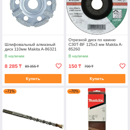
Отрезной диск по камню
Шлифовальный алмазный
C30T-BF 125x3 мм Makita A-
диск 110мм Makita A-86321
85260
В наличии
В наличии
8 285
150
₸
₸
89 355 ₸
700 ₸
Купить
Купить
–71%
–70%