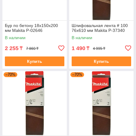
Бур по бетону 18x150x200
Шлифовальная лента # 100
мм Makita P-02646
76x610 мм Makita P-37340
В наличии
В наличии
2 255
1 490
₸
₸
7 860 ₸
4 995 ₸
Купить
Купить
–70%
–70%