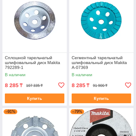
Сплошной тарельчатый
Сегментный тарельчатый
шлифовальный диск Makita
шлифовальный диск Makita
792289-1
A-07369
В наличии
В наличии
8 285
8 285
₸
₸
107 335 ₸
91 900 ₸
Купить
Купить
–91%
–79%