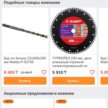
Подобные товары компании
Бур по бетону 22x200x250
ТУРБОРЕЗ 230 мм, диск
Бур 
мм Makita P-02705
алмазный отрезной
Maki
сегментированный по
бетону, кирпичу, камню,
8 400
5 910
5 0
₸
₸
12 430 ₸
ЗУБР
Купить
Купить
Акционные предложения и новинки
–92%
–91%