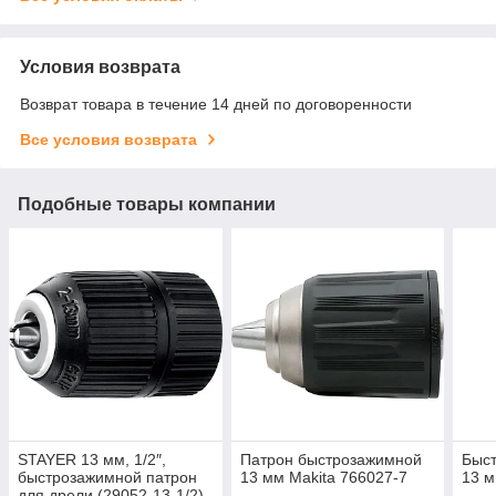
Условия возврата
Возврат товара в течение 14 дней по договоренности
Все условия возврата
Подобные товары компании
STAYER 13 мм, 1/2″,
Патрон быстрозажимной
Быс
быстрозажимной патрон
13 мм Makita 766027-7
13 м
для дрели (29052-13-1/2)