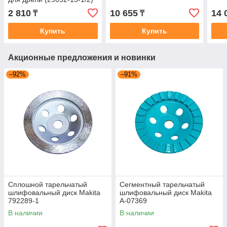
2 810
10 655
14 
₸
₸
Купить
Купить
Акционные предложения и новинки
–92%
–91%
Сплошной тарельчатый
Сегментный тарельчатый
шлифовальный диск Makita
шлифовальный диск Makita
792289-1
A-07369
В наличии
В наличии