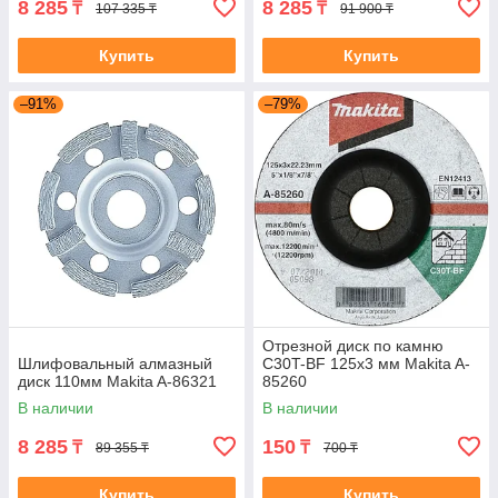
8 285
8 285
₸
₸
107 335 ₸
91 900 ₸
Купить
Купить
–91%
–79%
Отрезной диск по камню
Шлифовальный алмазный
C30T-BF 125x3 мм Makita A-
диск 110мм Makita A-86321
85260
В наличии
В наличии
8 285
150
₸
₸
89 355 ₸
700 ₸
Купить
Купить