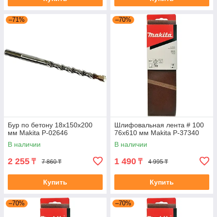
–71%
–70%
Бур по бетону 18x150x200
Шлифовальная лента # 100
мм Makita P-02646
76x610 мм Makita P-37340
В наличии
В наличии
2 255
1 490
₸
₸
7 860 ₸
4 995 ₸
Купить
Купить
–70%
–70%