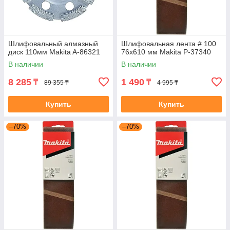
Шлифовальный алмазный
Шлифовальная лента # 100
диск 110мм Makita A-86321
76x610 мм Makita P-37340
В наличии
В наличии
8 285
1 490
₸
₸
89 355 ₸
4 995 ₸
Купить
Купить
–70%
–70%