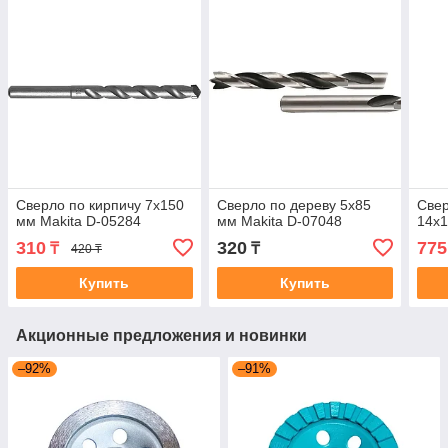
Сверло по кирпичу 7х150
Сверло по дереву 5x85
Свер
мм Makita D-05284
мм Makita D-07048
14х1
310
320
775
₸
₸
420 ₸
Купить
Купить
Акционные предложения и новинки
–92%
–91%