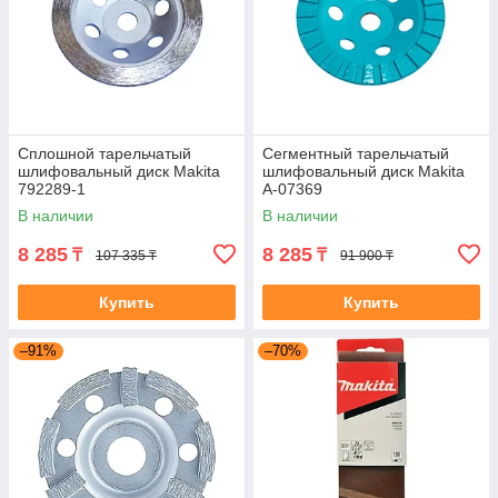
Сплошной тарельчатый
Сегментный тарельчатый
шлифовальный диск Makita
шлифовальный диск Makita
792289-1
A-07369
В наличии
В наличии
8 285
8 285
₸
₸
107 335 ₸
91 900 ₸
Купить
Купить
–91%
–70%