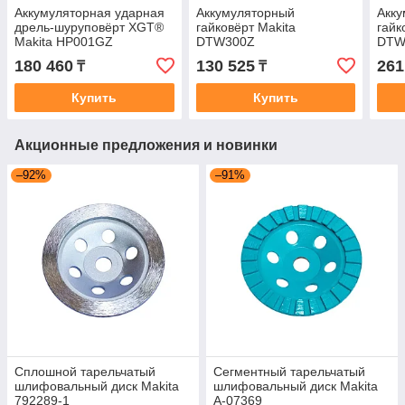
Аккумуляторная ударная
Аккумуляторный
Акк
дрель-шуруповёрт XGT®
гайковёрт Makita
гайк
Makita HP001GZ
DTW300Z
DTW
180 460
130 525
261
₸
₸
Купить
Купить
Акционные предложения и новинки
–92%
–91%
Сплошной тарельчатый
Сегментный тарельчатый
шлифовальный диск Makita
шлифовальный диск Makita
792289-1
A-07369