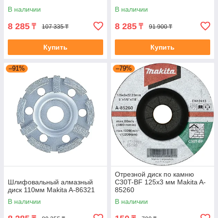
В наличии
В наличии
8 285
8 285
₸
₸
107 335 ₸
91 900 ₸
Купить
Купить
–91%
–79%
Отрезной диск по камню
Шлифовальный алмазный
C30T-BF 125x3 мм Makita A-
диск 110мм Makita A-86321
85260
В наличии
В наличии