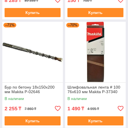
8 285
150
₸
₸
89 355 ₸
700 ₸
Купить
Купить
–71%
–70%
Бур по бетону 18x150x200
Шлифовальная лента # 100
мм Makita P-02646
76x610 мм Makita P-37340
В наличии
В наличии
2 255
1 490
₸
₸
7 860 ₸
4 995 ₸
Купить
Купить