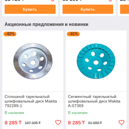
Купить
Купить
Акционные предложения и новинки
–92%
–91%
Сплошной тарельчатый
Сегментный тарельчатый
шлифовальный диск Makita
шлифовальный диск Makita
792289-1
A-07369
В наличии
В наличии
8 285
8 285
₸
₸
107 335 ₸
91 900 ₸