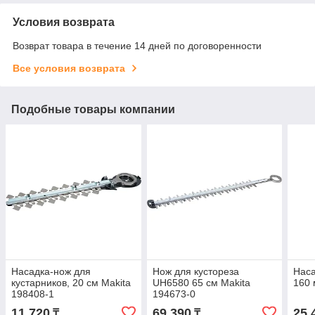
Условия возврата
Возврат товара в течение 14 дней по договоренности
Все условия возврата
Подобные товары компании
Насадка-нож для
Нож для кустореза
Наса
кустарников, 20 см Makita
UH6580 65 см Makita
160 
198408-1
194673-0
11 720
69 390
25 
₸
₸