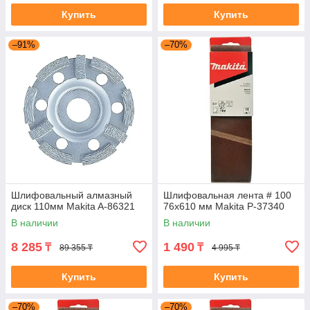
Купить
Купить
–91%
–70%
Шлифовальный алмазный
Шлифовальная лента # 100
диск 110мм Makita A-86321
76x610 мм Makita P-37340
В наличии
В наличии
8 285
1 490
₸
₸
89 355 ₸
4 995 ₸
Купить
Купить
–70%
–70%