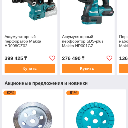
Аккумуляторный
Аккумуляторный
Пер
перфоратор Makita
перфоратор SDS-plus
набо
HR008GZ02
Makita HR001GZ
Maki
399 425
276 490
136
₸
₸
Купить
Купить
Акционные предложения и новинки
–92%
–91%