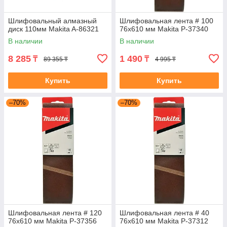
Шлифовальный алмазный
Шлифовальная лента # 100
диск 110мм Makita A-86321
76x610 мм Makita P-37340
В наличии
В наличии
8 285
1 490
₸
₸
89 355 ₸
4 995 ₸
Купить
Купить
–70%
–70%
Шлифовальная лента # 120
Шлифовальная лента # 40
76x610 мм Makita P-37356
76x610 мм Makita P-37312