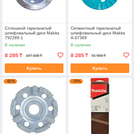
Сплошной тарельчатый
Сегментный тарельчатый
шлифовальный диск Makita
шлифовальный диск Makita
792289-1
A-07369
В наличии
В наличии
8 285
8 285
₸
₸
107 335 ₸
91 900 ₸
Купить
Купить
–91%
–70%