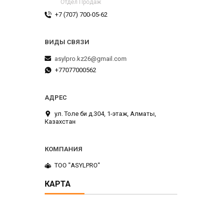
Отдел Продаж
+7 (707) 700-05-62
asylpro.kz26@gmail.com
+77077000562
ул. Толе би д.304, 1-этаж, Алматы,
Казахстан
ТОО "ASYLPRO"
КАРТА