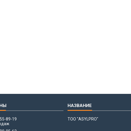
655-89-19
ТОО "ASYLPRO"
одаж