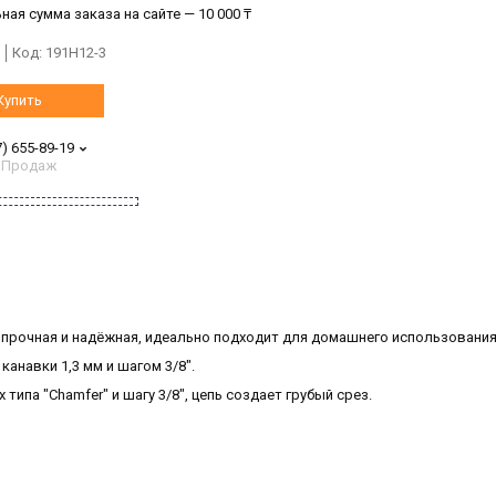
ая сумма заказа на сайте — 10 000 ₸
Код:
191H12-3
Купить
7) 655-89-19
 Продаж
, прочная и надёжная, идеально подходит для домашнего использования
анавки 1,3 мм и шагом 3/8".
ипа "Chamfer" и шагу 3/8", цепь создает грубый срез.