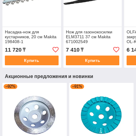
Насадка-нож для
Нож для газонокосилки
OLFA
кустарников, 20 см Makita
ELM3711 37 см Makita
закр
198408-1
671002549
OL-
11 720
7 410
6 1
₸
₸
Купить
Купить
Акционные предложения и новинки
–92%
–91%