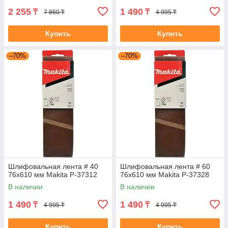
2 255
1 490
₸
₸
7 860 ₸
4 995 ₸
Купить
Купить
–70%
–70%
Шлифовальная лента # 40
Шлифовальная лента # 60
76x610 мм Makita P-37312
76x610 мм Makita P-37328
В наличии
В наличии
1 490
1 490
₸
₸
4 995 ₸
4 995 ₸
Купить
Купить