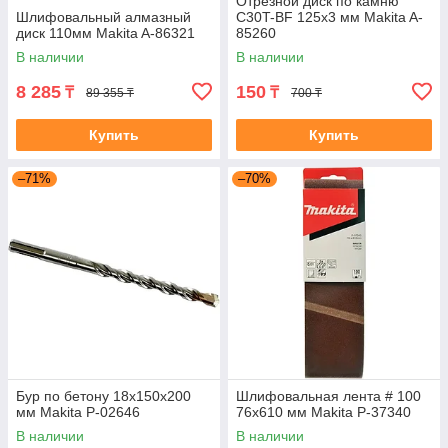
Отрезной диск по камню
Шлифовальный алмазный
C30T-BF 125x3 мм Makita A-
диск 110мм Makita A-86321
85260
В наличии
В наличии
8 285
150
₸
₸
89 355 ₸
700 ₸
Купить
Купить
–71%
–70%
Бур по бетону 18x150x200
Шлифовальная лента # 100
мм Makita P-02646
76x610 мм Makita P-37340
В наличии
В наличии