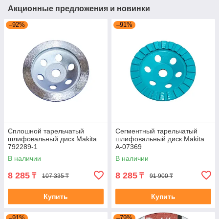
Акционные предложения и новинки
–92%
–91%
Сплошной тарельчатый
Сегментный тарельчатый
шлифовальный диск Makita
шлифовальный диск Makita
792289-1
A-07369
В наличии
В наличии
8 285
8 285
₸
₸
107 335 ₸
91 900 ₸
Купить
Купить
–91%
–79%