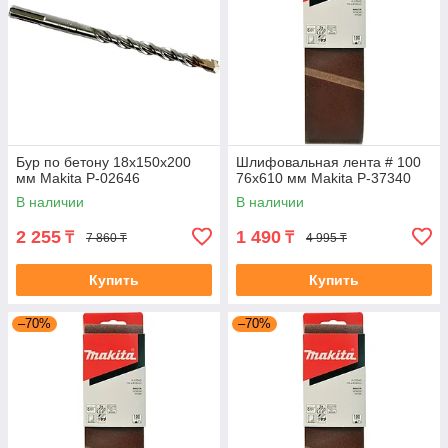
Бур по бетону 18x150x200
Шлифовальная лента # 100
мм Makita P-02646
76x610 мм Makita P-37340
В наличии
В наличии
2 255
1 490
₸
₸
7 860 ₸
4 995 ₸
Купить
Купить
–70%
–70%