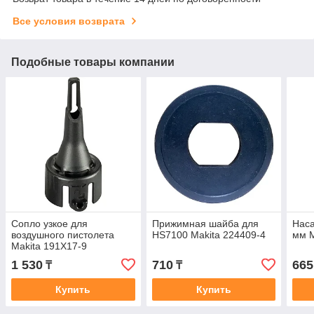
Все условия возврата
Подобные товары компании
Сопло узкое для
Прижимная шайба для
Наса
воздушного пистолета
HS7100 Makita 224409-4
мм M
Makita 191X17-9
1 530
710
665
₸
₸
Купить
Купить