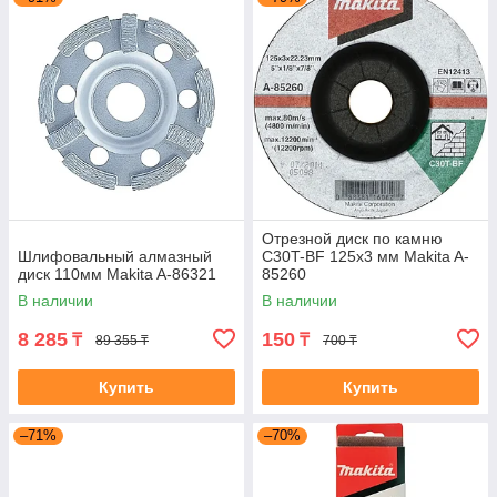
Отрезной диск по камню
Шлифовальный алмазный
C30T-BF 125x3 мм Makita A-
диск 110мм Makita A-86321
85260
В наличии
В наличии
8 285
150
₸
₸
89 355 ₸
700 ₸
Купить
Купить
–71%
–70%