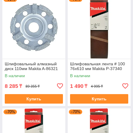
Шлифовальный алмазный
Шлифовальная лента # 100
диск 110мм Makita A-86321
76x610 мм Makita P-37340
В наличии
В наличии
8 285
1 490
₸
₸
89 355 ₸
4 995 ₸
Купить
Купить
–70%
–70%