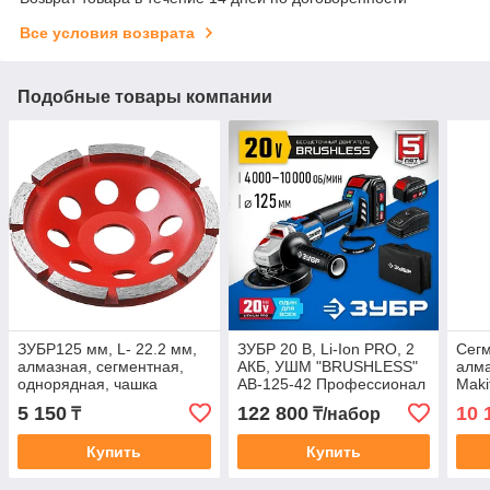
Все условия возврата
Подобные товары компании
ЗУБР125 мм, L- 22.2 мм,
ЗУБР 20 В, Li-Ion PRO, 2
Сег
алмазная, сегментная,
АКБ, УШМ "BRUSHLESS"
алма
однорядная, чашка
AB-125-42 Профессионал
Maki
шлифовальная по бетону
5 150
122 800
10 
₸
₸/набор
33377-125
Купить
Купить