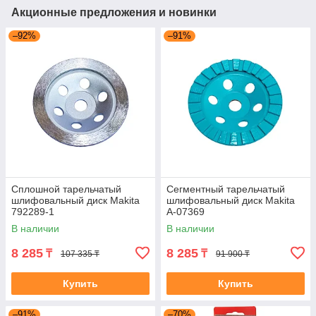
Акционные предложения и новинки
–92%
–91%
Сплошной тарельчатый
Сегментный тарельчатый
шлифовальный диск Makita
шлифовальный диск Makita
792289-1
A-07369
В наличии
В наличии
8 285
8 285
₸
₸
107 335 ₸
91 900 ₸
Купить
Купить
–91%
–70%