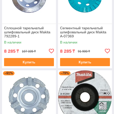
Сплошной тарельчатый
Сегментный тарельчатый
шлифовальный диск Makita
шлифовальный диск Makita
792289-1
A-07369
В наличии
В наличии
8 285
8 285
₸
₸
107 335 ₸
91 900 ₸
Купить
Купить
–91%
–79%