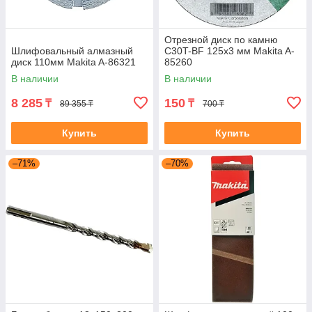
Отрезной диск по камню
Шлифовальный алмазный
C30T-BF 125x3 мм Makita A-
диск 110мм Makita A-86321
85260
В наличии
В наличии
8 285
150
₸
₸
89 355 ₸
700 ₸
Купить
Купить
–71%
–70%