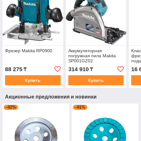
Фрезер Makita RP0900
Аккумуляторная
Клас
погружная пила Makita
фрез
SP001GZ02
под
22х4
88 275
314 910
16 
₸
₸
R2=5
1117
Купить
Купить
Акционные предложения и новинки
–92%
–91%