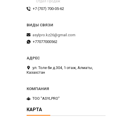
Отдел Продаж
+7 (707) 700-05-62
asylpro.kz26@gmail.com
+77077000562
ул. Толе би д.304, 1-этаж, Алматы,
Казахстан
ТОО "ASYLPRO"
КАРТА