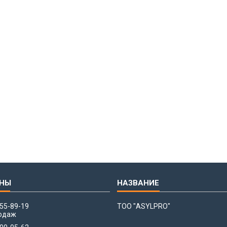
655-89-19
ТОО "ASYLPRO"
одаж