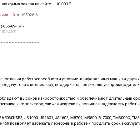
ая сумма заказа на сайте — 10 000 ₸
ичии
Код:
195026-6
7) 655-89-19
 Продаж
становления работоспособности угловых шлифовальных машин и других
передачу тока к коллектору, поддерживая оптимальную производител
 обладают высокой износостойкостью и обеспечивают длительный ср
леганию к коллектору, снижая искрение и повышая надёжность работы
5030KSP3, JS1000, JS1601, JS1602, M8701, M9800, PJ7000, TM3000C, TM3
-459 позволяет избежать перебоев в работе и продлить срок эксплуат