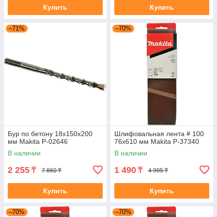
Купить
Купить
–71%
–70%
Бур по бетону 18x150x200
Шлифовальная лента # 100
мм Makita P-02646
76x610 мм Makita P-37340
В наличии
В наличии
2 255
1 490
₸
₸
7 860 ₸
4 995 ₸
Купить
Купить
–70%
–70%