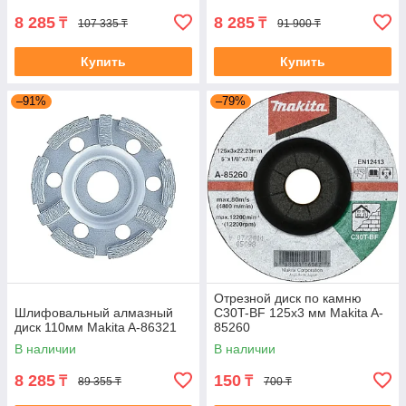
8 285
8 285
₸
₸
107 335 ₸
91 900 ₸
Купить
Купить
–91%
–79%
Отрезной диск по камню
Шлифовальный алмазный
C30T-BF 125x3 мм Makita A-
диск 110мм Makita A-86321
85260
В наличии
В наличии
8 285
150
₸
₸
89 355 ₸
700 ₸