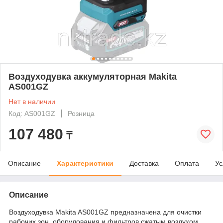
Воздуходувка аккумуляторная Makita
AS001GZ
Нет в наличии
Код: AS001GZ
Розница
107 480
₸
Описание
Характеристики
Доставка
Оплата
Ус
Описание
Воздуходувка Makita AS001GZ предназначена для очистки
рабочих зон, оборудования и фильтров сжатым воздухом.