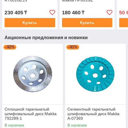
RT001GZ19
Makita HP001GZ
230 405
180 460
50 
₸
₸
Купить
Купить
Акционные предложения и новинки
–92%
–91%
Сплошной тарельчатый
Сегментный тарельчатый
шлифовальный диск Makita
шлифовальный диск Makita
792289-1
A-07369
В наличии
В наличии