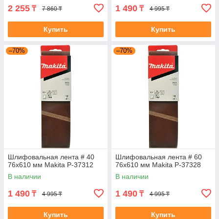
2 255
1 490
₸
₸
7 860 ₸
4 995 ₸
Купить
Купить
–70%
–70%
Шлифовальная лента # 40
Шлифовальная лента # 60
76x610 мм Makita P-37312
76x610 мм Makita P-37328
В наличии
В наличии
1 490
1 490
₸
₸
4 995 ₸
4 995 ₸
Купить
Купить