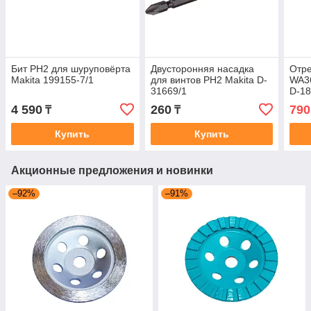
Бит PH2 для шуруповёрта
Двусторонняя насадка
Отре
Makita 199155-7/1
для винтов PH2 Makita D-
WA36
31669/1
D-1
4 590
260
790
₸
₸
Купить
Купить
Акционные предложения и новинки
–92%
–91%