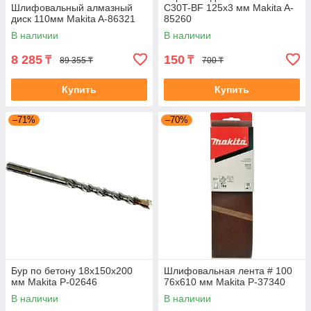
Шлифовальный алмазный
C30T-BF 125x3 мм Makita A-
диск 110мм Makita A-86321
85260
В наличии
В наличии
8 285
150
₸
₸
89 355 ₸
700 ₸
Купить
Купить
–71%
–70%
Бур по бетону 18x150x200
Шлифовальная лента # 100
мм Makita P-02646
76x610 мм Makita P-37340
В наличии
В наличии