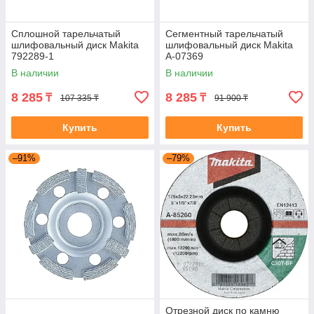
Сплошной тарельчатый
Сегментный тарельчатый
шлифовальный диск Makita
шлифовальный диск Makita
792289-1
A-07369
В наличии
В наличии
8 285
8 285
₸
₸
107 335 ₸
91 900 ₸
Купить
Купить
–91%
–79%
Отрезной диск по камню