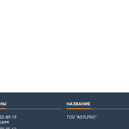
655-89-19
ТОО "ASYLPRO"
одаж