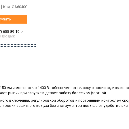
Код:
GA6040C
Купить
7) 655-89-19
 Продаж
 150 мм и мощностью 1400 Вт обеспечивает высокую производительнос
жает рывки при запуске и делает работу более комфортной.
рного включения, регулировкой оборотов и постоянным контролем ско
улировки защитного кожуха без инструментов повышают удобство эксп