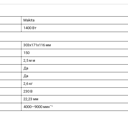
Makita
1400 Вт
303х171х116 мм
150
2,5 м м
Да
Да
2,6 кг
230 В
22,23 мм
4000—9000 минˉ¹