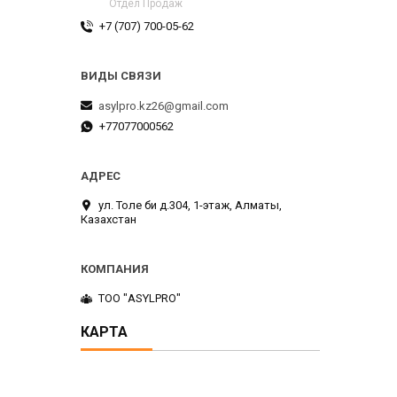
Отдел Продаж
+7 (707) 700-05-62
asylpro.kz26@gmail.com
+77077000562
ул. Толе би д.304, 1-этаж, Алматы,
Казахстан
ТОО "ASYLPRO"
КАРТА