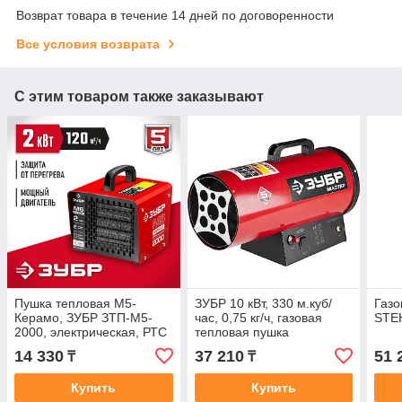
Возврат товара в течение 14 дней по договоренности
Все условия возврата
С этим товаром также заказывают
Пушка тепловая М5-
ЗУБР 10 кВт, 330 м.куб/
Газо
Керамо, ЗУБР ЗТП-М5-
час, 0,75 кг/ч, газовая
STEH
2000, электрическая, РТС
тепловая пушка
керамический
ТПГ-10000_М2, МАСТЕР
14 330
37 210
51 
₸
₸
нагреватель
Купить
Купить