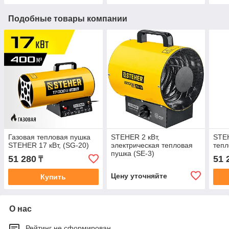
Подобные товары компании
Газовая тепловая пушка
STEHER 2 кВт,
STEH
STEHER 17 кВт, (SG-20)
электрическая тепловая
тепл
пушка (SE-3)
51 280
51 
₸
Цену уточняйте
Купить
О нас
Рейтинг не сформирован