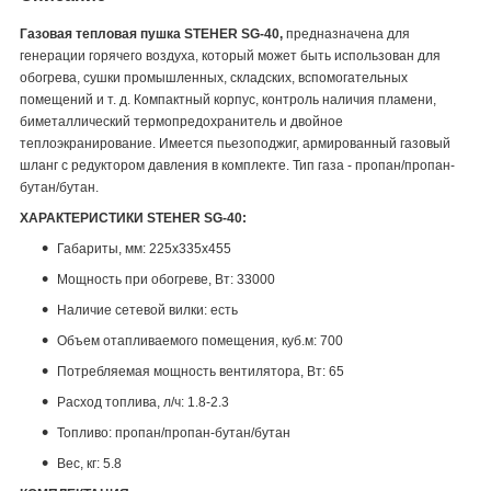
Газовая тепловая пушка STEHER SG-40,
предназначена для
генерации горячего воздуха, который может быть использован для
обогрева, сушки промышленных, складских, вспомогательных
помещений и т. д. Компактный корпус, контроль наличия пламени,
биметаллический термопредохранитель и двойное
теплоэкранирование. Имеется пьезоподжиг, армированный газовый
шланг с редуктором давления в комплекте. Тип газа - пропан/пропан-
бутан/бутан.
ХАРАКТЕРИСТИКИ STEHER SG-40:
Габариты, мм: 225x335x455
Мощность при обогреве, Вт: 33000
Наличие сетевой вилки: есть
Объем отапливаемого помещения, куб.м: 700
Потребляемая мощность вентилятора, Вт: 65
Расход топлива, л/ч: 1.8-2.3
Топливо: пропан/пропан-бутан/бутан
Вес, кг: 5.8