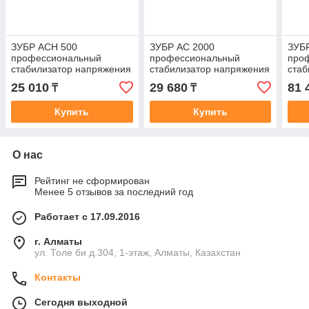
ЗУБР АСН 500
ЗУБР АС 2000
ЗУБ
профессиональный
профессиональный
про
стабилизатор напряжения
стабилизатор напряжения
стаб
навесной 500 ВА, 140-260
2000 ВА, 140-260 В, 8%
наве
25 010
29 680
81 
₸
₸
В, 8%
260 
Купить
Купить
О нас
Рейтинг не сформирован
Менее 5 отзывов за последний год
Работает с 17.09.2016
г. Алматы
ул. Толе би д.304, 1-этаж, Алматы, Казахстан
Контакты
Сегодня выходной