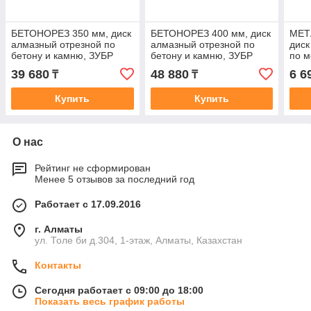
БЕТОНОРЕЗ 350 мм, диск
БЕТОНОРЕЗ 400 мм, диск
МЕТ
алмазный отрезной по
алмазный отрезной по
диск
бетону и камню, ЗУБР
бетону и камню, ЗУБР
по м
Профессионал
Профессионал
Про
39 680
48 880
6 6
₸
₸
Купить
Купить
О нас
Рейтинг не сформирован
Менее 5 отзывов за последний год
Работает с 17.09.2016
г. Алматы
ул. Толе би д.304, 1-этаж, Алматы, Казахстан
Контакты
Сегодня работает с 09:00 до 18:00
Показать весь график работы