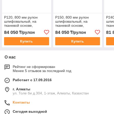
Р120, 800 мм рулон
Р150, 800 мм рулон
Р240
шлифовальный, на
шлифовальный, на
шли
тканевой основе,
тканевой основе,
ткан
водостойкий, 30 м, ЗУБР
водостойкий, 30 м, ЗУБР
водо
84 050
84 050
81 
₸/рулон
₸/рулон
Профессионал
Профессионал
Про
Купить
Купить
О нас
Рейтинг не сформирован
Менее 5 отзывов за последний год
Работает с 17.09.2016
г. Алматы
ул. Толе би д.304, 1-этаж, Алматы, Казахстан
Контакты
Сегодня выходной