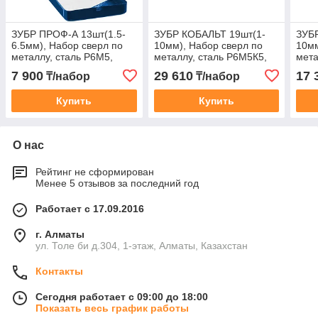
ЗУБР ПРОФ-А 13шт(1.5-
ЗУБР КОБАЛЬТ 19шт(1-
ЗУБ
6.5мм), Набор сверл по
10мм), Набор сверл по
10мм
металлу, сталь Р6М5,
металлу, сталь Р6М5К5,
мета
класс А, мет.бокс
класс А, мет.бокс
клас
7 900
29 610
17 
₸/набор
₸/набор
Купить
Купить
О нас
Рейтинг не сформирован
Менее 5 отзывов за последний год
Работает с 17.09.2016
г. Алматы
ул. Толе би д.304, 1-этаж, Алматы, Казахстан
Контакты
Сегодня работает с 09:00 до 18:00
Показать весь график работы