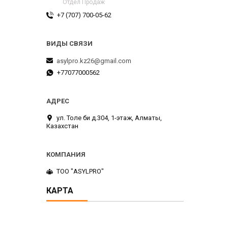
Отдел Продаж
+7 (707) 700-05-62
asylpro.kz26@gmail.com
+77077000562
ул. Толе би д.304, 1-этаж, Алматы,
Казахстан
ТОО "ASYLPRO"
КАРТА