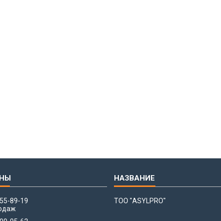
655-89-19
ТОО "ASYLPRO"
одаж