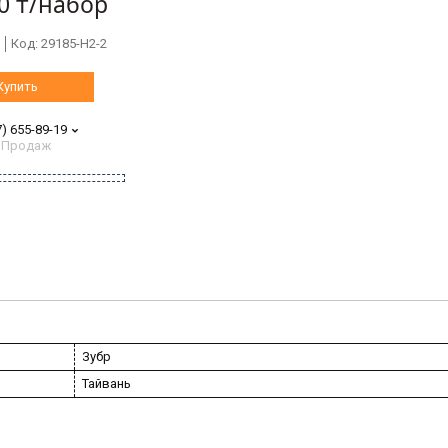
0 ₸/набор
Код:
29185-H2-2
Купить
7) 655-89-19
 Продаж
Зубр
Тайвань