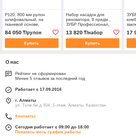
Р120, 800 мм рулон
Набор насадок для
ЗУБ
шлифовальный, на
реноватора, 8 предм.,
ком
тканевой основе,
ЗУБР Профессионал,
закл
водостойкий, 30 м, ЗУБР
НР-8
Про
84 050
13 820
17 
₸/рулон
₸/набор
Профессионал
Купить
Купить
О нас
Рейтинг не сформирован
Менее 5 отзывов за последний год
Работает с 17.09.2016
г. Алматы
ул. Толе би д.304, 1-этаж, Алматы, Казахстан
Контакты
Сегодня работает с 09:00 до 18:00
Показать весь график работы