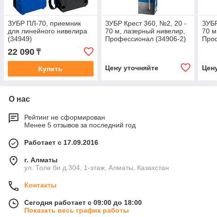
ЗУБР ПЛ-70, приемник
ЗУБР Крест 360, №2, 20 -
ЗУБР
для линейного нивелира
70 м, лазерный нивелир,
70 м
(34949)
Профессионал (34906-2)
Проф
22 090
₸
Цену уточняйте
Цен
Купить
О нас
Рейтинг не сформирован
Менее 5 отзывов за последний год
Работает с 17.09.2016
г. Алматы
ул. Толе би д.304, 1-этаж, Алматы, Казахстан
Контакты
Сегодня работает с 09:00 до 18:00
Показать весь график работы