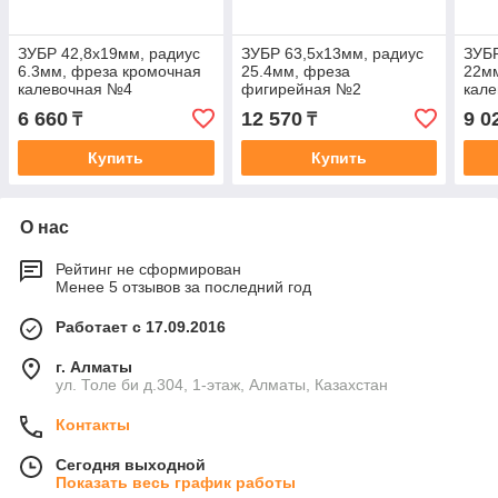
ЗУБР 42,8x19мм, радиус
ЗУБР 63,5x13мм, радиус
ЗУБР
6.3мм, фреза кромочная
25.4мм, фреза
22мм
калевочная №4
фигирейная №2
кал
6 660
12 570
9 0
₸
₸
Купить
Купить
О нас
Рейтинг не сформирован
Менее 5 отзывов за последний год
Работает с 17.09.2016
г. Алматы
ул. Толе би д.304, 1-этаж, Алматы, Казахстан
Контакты
Сегодня выходной
Показать весь график работы