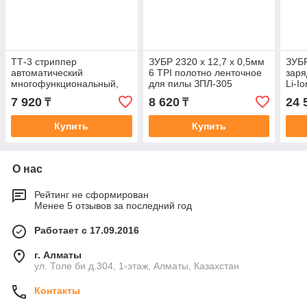
ТТ-3 стриппер
ЗУБР 2320 х 12,7 х 0,5мм
ЗУБР
автоматический
6 TPI полотно ленточное
заря
многофункциональный,
для пилы ЗПЛ-305
Li-I
0.2 - 6 мм2, ЗУБР
Проф
7 920
8 620
24 
₸
₸
Профессионал
Купить
Купить
О нас
Рейтинг не сформирован
Менее 5 отзывов за последний год
Работает с 17.09.2016
г. Алматы
ул. Толе би д.304, 1-этаж, Алматы, Казахстан
Контакты