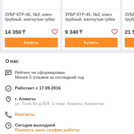
ЗУБР КТР-45, №3, ключ
ЗУБР КТР-45, №2, ключ
ЗУБР
трубный, изогнутые губки
трубный, изогнутые губки
труб
14 350
9 340
21 
₸
₸
Купить
Купить
О нас
Рейтинг не сформирован
Менее 5 отзывов за последний год
Работает с 17.09.2016
г. Алматы
ул. Толе би д.304, 1-этаж, Алматы, Казахстан
Контакты
Сегодня выходной
Показать весь график работы