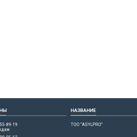
655-89-19
ТОО "ASYLPRO"
одаж