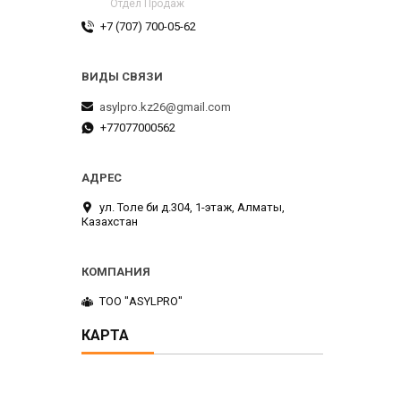
Отдел Продаж
+7 (707) 700-05-62
asylpro.kz26@gmail.com
+77077000562
ул. Толе би д.304, 1-этаж, Алматы,
Казахстан
ТОО "ASYLPRO"
КАРТА