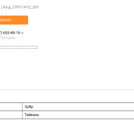
Код:
27011-H12_z01
Купить
7) 655-89-19
 Продаж
Зубр
Тайвань